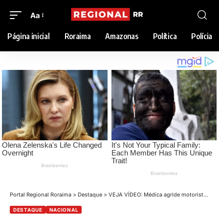
Aa
Página inicial
Roraima
Amazonas
Política
Polícia
Portal Regional Roraima
>
Destaque
>
VEJA VÍDEO: Médica agride motorista que se recusou a entrar em condomínio: “Vai entrar, imbecil”
DESTAQUE
NACIONAL