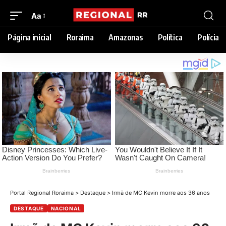
Aa
Página inicial
Roraima
Amazonas
Política
Polícia
Portal Regional Roraima
>
Destaque
>
Irmã de MC Kevin morre aos 36 anos
DESTAQUE
NACIONAL