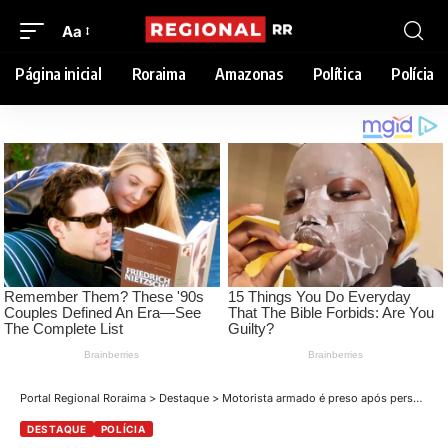
Aa
Página inicial
Roraima
Amazonas
Política
Polícia
Portal Regional Roraima
>
Destaque
>
Motorista armado é preso após perseguição policial em Boa Vista
DESTAQUE
POLÍCIA