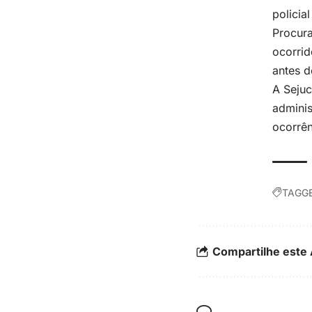
policia
Procura
ocorrid
antes d
A Seju
adminis
ocorrên
TAGGE
Compartilhe este 