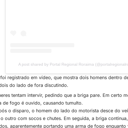
A post shared by Portal Regional Roraima (@portalregionalr
foi registrado em vídeo, que mostra dois homens dentro d
dois do lado de fora discutindo.
eres tentam intervir, pedindo que a briga pare. Em certo
 de fogo é ouvido, causando tumulto.
pós o disparo, o homem do lado do motorista desce do ve
 o outro com socos e chutes. Em seguida, a briga continu
idos, aparentemente portando uma arma de fogo enquanto 