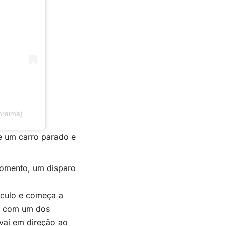
oraima)
e um carro parado e
 momento, um disparo
ículo e começa a
a, com um dos
vai em direção ao