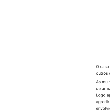
O caso 
outros 
As mulh
de arma
Logo a
agredir
envolv