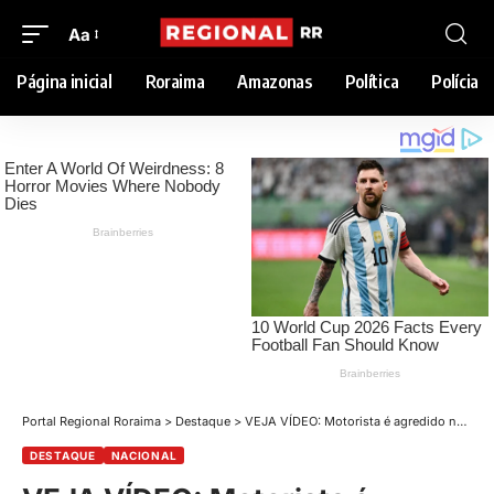
Aa
Página inicial
Roraima
Amazonas
Política
Polícia
Portal Regional Roraima
>
Destaque
>
VEJA VÍDEO: Motorista é agredido no estacionamento após batida com carro de luxo
DESTAQUE
NACIONAL