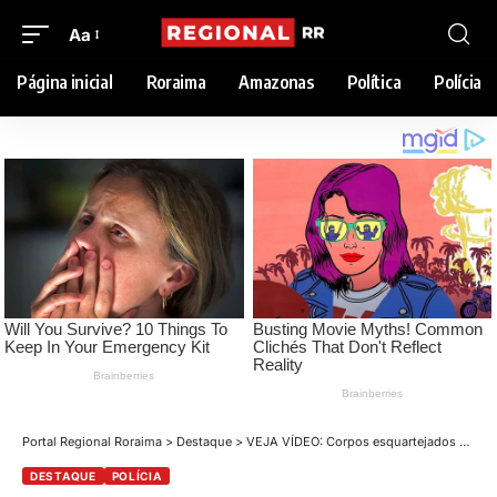
Aa
Página inicial
Roraima
Amazonas
Política
Polícia
Portal Regional Roraima
>
Destaque
>
VEJA VÍDEO: Corpos esquartejados são encontrados em área de desova; polícia intensifica buscas
DESTAQUE
POLÍCIA