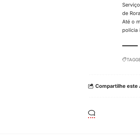
Serviç
de Ror
Até o m
polícia
TAGGE
Compartilhe este 