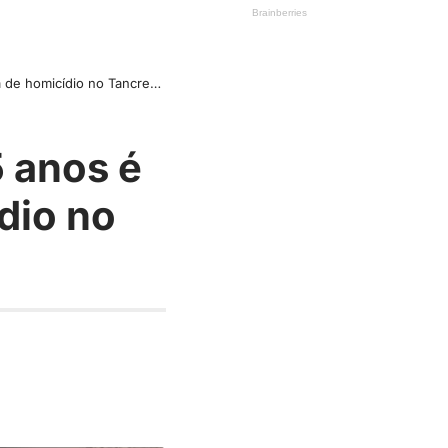
omicídio no Tancredo Neves
 anos é
dio no