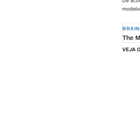
De aco
modelo
VEJA O