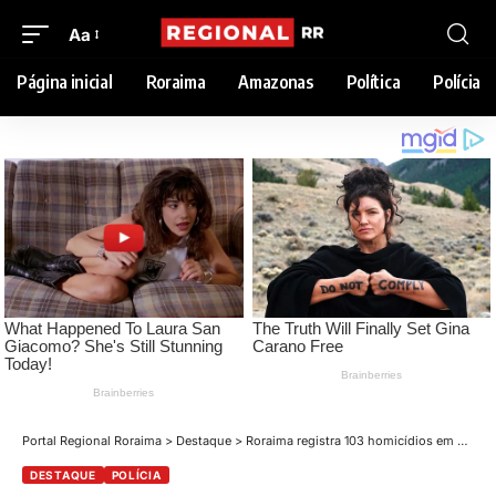
Aa
Página inicial
Roraima
Amazonas
Política
Polícia
Portal Regional Roraima
>
Destaque
>
Roraima registra 103 homicídios em 2024, com Boa Vista liderando número de vítimas
DESTAQUE
POLÍCIA