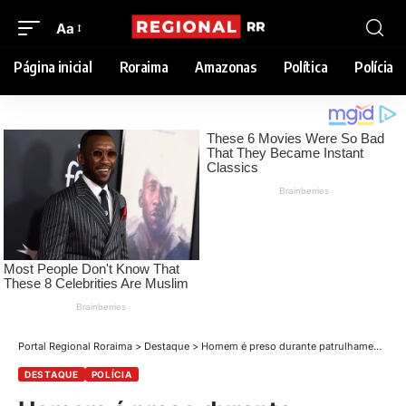
Aa
Página inicial
Roraima
Amazonas
Política
Polícia
Portal Regional Roraima
>
Destaque
>
Homem é preso durante patrulhamento com cães por descumprir medidas cautelares no bairro São Bento
DESTAQUE
POLÍCIA