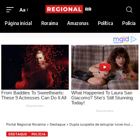
Aa
Página inicial
Roraima
Amazonas
Política
Polícia
Portal Regional Roraima
>
Destaque
>
Dupla suspeita de estuprar nove mulheres e duas crianças é presa com itens roubados em Boa Vista
DESTAQUE
POLÍCIA