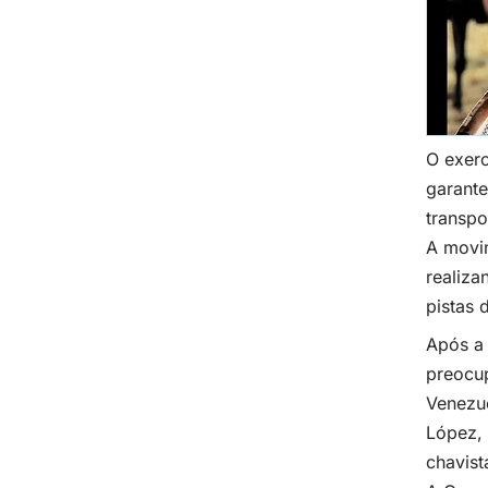
O exerc
garante
transpo
A movim
realiza
pistas 
Após a 
preocup
Venezue
López, 
chavist