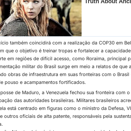
ício também coincidirá com a realização da COP30 em Bel
m que o objetivo é treinar tropas e fortalecer a capacidade 
rte em regiões de difícil acesso, como Roraima, principal 
entação militar do Brasil surge em meio a relatos de que a
ndo obras de infraestrutura em suas fronteiras com o Brasi
de pouso e acampamentos fortificados.
posse de Maduro, a Venezuela fechou sua fronteira com o 
ação das autoridades brasileiras. Militares brasileiros acr
la está centrado em figuras como o ministro da Defesa, Vl
e outros oficiais de alta patente, responsáveis pela susten
a.