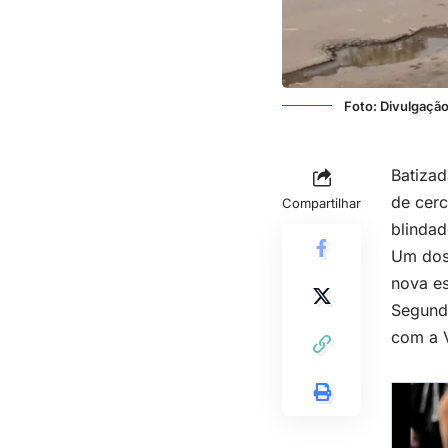
Foto: Divulgaçã
Batizad
de cerc
Compartilhar
blindad
Um dos 
nova e
Segundo
com a 