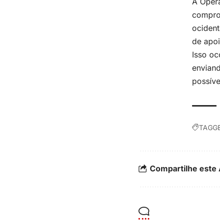
A Oper
comprom
ocident
de apoi
Isso oc
enviand
possíve
TAGGE
Compartilhe este 